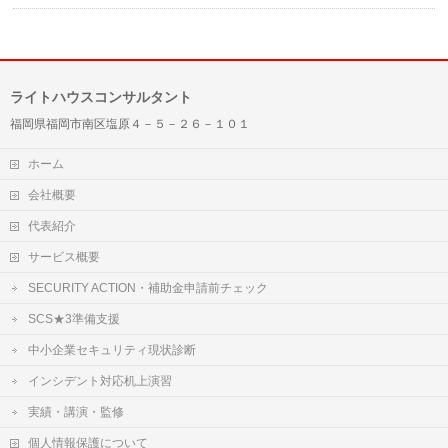
ライトハウスコンサルタント
福岡県福岡市南区塩原４－５－２６－１０１
ホーム
会社概要
代表紹介
サービス概要
SECURITY ACTION・補助金申請前チェック
SCS★3準備支援
中小企業セキュリティ現状診断
インシデント対応机上演習
実績・講演・監修
個人情報保護について