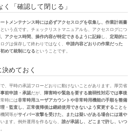
でなく「確認して閉じる」
モートメンテナンス時には必ずアクセスログを収集し、作業計画書
る
という点です。チェックリストマニュアルも、アクセスログにつ
刻、アクセス時間、操作内容が特定できるように記録
し、
定期的に
、ログは保存して終わりではなく、
申請内容どおりの作業だった
て初めて統制になる
ということです。
先に決めておく
応で、平時の承認フローどおりに動けないことがあります。厚労省
て事前申請・承認
だが、
障害時や緊急を要する脆弱性対応では事後
非常時には
非常時用ユーザアカウントや非常時用機能の手順を整備
管理・監査し、正常復帰後は継続使用できないよう変更すること
を
療機関等が
サイバー攻撃を受けた、または疑いがある場合には速や
ています。例外運用を作るなら、
誰が承認し、どこまで許し、いつ
す。