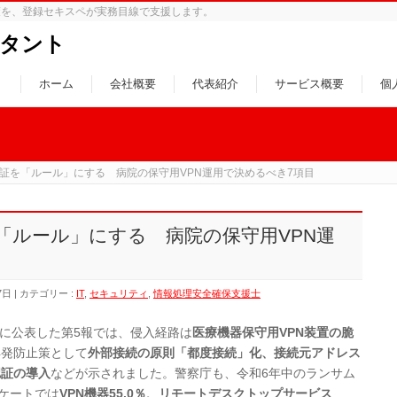
策を、登録セキスペが実務目線で支援します。
タント
ホーム
会社概要
代表紹介
サービス概要
個
証を「ルール」にする 病院の保守用VPN運用で決めるべき7項目
「ルール」にする 病院の保守用VPN運
7日
カテゴリー :
IT
,
セキュリティ
,
情報処理安全確保支援士
月に公表した第5報では、侵入経路は
医療機器保守用VPN装置の脆
再発防止策として
外部接続の原則「都度接続」化、接続元アドレス
認証の導入
などが示されました。警察庁も、令和6年中のランサム
ンケートでは
VPN機器55.0％、リモートデスクトップサービス