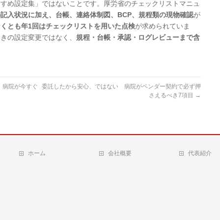
すすめ設定集」ではないことです。厚労省のチェックリストマニュ
記入状況に加え、台帳、連絡体制図、BCP、規程類の現物確認
が
なくとも年1回はチェックリストを用いた点検
が求められていま
つきの設定変更ではなく、
規程・台帳・承認・ログレビューまで含
 病院が今すぐ
委託したから安心、ではない 病院がベンダー契約で必ず押
さえるべき7項目
→
ホーム
会社概要
代表紹介