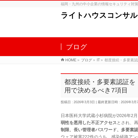
福岡・九州の中小企業の情報セキュリティ対
ライトハウスコンサル
ブログ
HOME
»
ブログ
»
IT
»
都度接続・多要素認
都度接続・多要素認証を
用で決めるべき7項目
投稿日 : 2026年3月3日
最終更新日時 : 2026年3月
日本医科大学武蔵小杉病院が2026年2
弱性を悪用した不正アクセス
とされ、
制限、長い管理者パスワード、多要素
ウェア被害222件のうち、感染経路ア