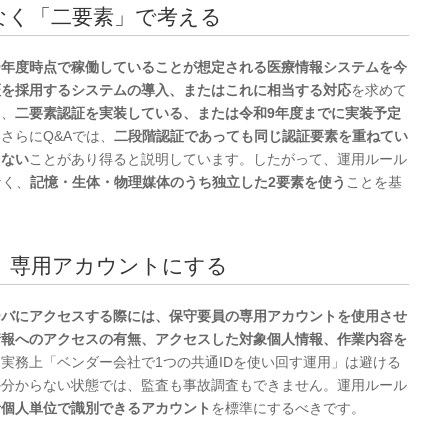
はなく「二要素」で考える
9年度時点で稼働していることが想定される医療情報システムを今
証を採用するシステムの導入、またはこれに相当する対応
を求めて
も、
二要素認証を実装している、または令和9年度までに実装予定
さらにQ&Aでは、
二段階認証であっても同じ認証要素を重ねてい
さない
ことがあり得ると説明しています。したがって、運用ルール
なく、
記憶・生体・物理媒体のうち独立した2要素を使う
ことを基
め、専用アカウントにする
ーバにアクセスする際には、保守要員の専用アカウントを使用させ
情報へのアクセスの有無、アクセスした対象個人情報、作業内容を
実務上「ベンダー会社で1つの共通IDを使い回す運用」は避ける
か分からない状態では、監査も事故調査もできません。運用ルール
者個人単位で識別できるアカウント
を標準にするべきです。