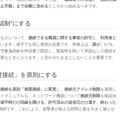
停止手順」まで台帳に含める
ところから始めるべきです。
承認制”にする
クセスについて、
接続できる職員に関する事前の許可
と、
利用者と
ています。保守でも同じ発想が必要です。実務上は、
誰が、いつ、
作できるのか
を申請書で固定し、緊急時を除いて承認なしの接続を
必要なときに入ります」と言わせたままにしないことが重要です。
都度接続」を原則にする
部接続を原則「都度接続」に変更
し、
接続元アドレス制限
を適用し
ストマニュアルも、ネットワーク機器について
接続元制限
を確認項
、
保守時だけ回線を開ける、許可済みの送信元だけ通す、終わった
務的です。これにより、攻撃者が狙える時間と面を大きく減らせ