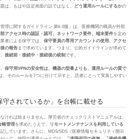
問題は、もはや設定画面の話ではなく、
どう運用ルールにするか
の
管理に関するガイドライン 第6.0版」は、医療機関の職員が外部
外部アクセス時の認証・認可、ネットワーク要件、端末要件
を定め
事業者による保守では、
保守要員の専用アカウントの使用、アクセ
了後の報告
まで求めています。つまり、公的ガイドラインが求めて
く、
接続前・接続中・接続後の統制
です。
す。
保守用VPNの安全性は、機器の型番よりも、運用ルールの質で
は、そのルールを7つに分けて示すと、読者にとって実装しやすい
隔保守されているか」を台帳に載せる
いなければ始まりません。厚労省のチェックリストマニュアルは、
台帳管理
を求めたうえで、
リモートメンテナンスを利用している
記しています。さらに、MDS/SDS（医療情報セキュリティ開示
たがって、病院の運用ルールでは、
「遠隔保守の有無」「接続先機