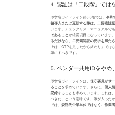
4. 認証は「二段階」で
厚労省ガイドライン第6.0版では、
令和
後導入または更新する際は、二要素認
います。チェックリストマニュアルで
であること
が確認項目になっています。
るだけなら、二要素認証の要求を満た
上は「OTPを足したから終わり」では
準にすべきです。
5. ベンダー共用IDをや
厚労省ガイドラインは、
保守要員がサ
ること
を求めています。さらに、
個人
記録
することも求めています。これは、
べきだ、という意味です。誰が入った
では、
委託先企業単位ではなく、作業