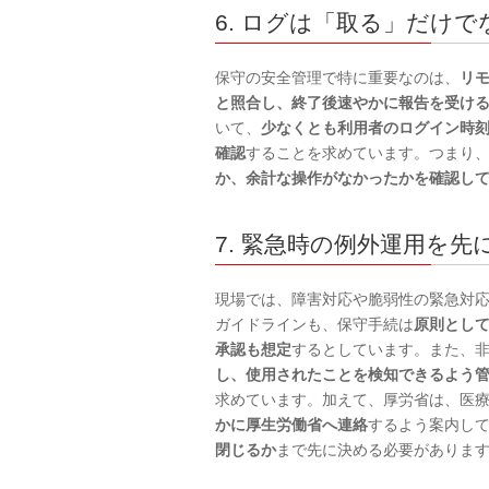
6. ログは「取る」だけ
保守の安全管理で特に重要なのは、
リ
と照合し、終了後速やかに報告を受け
いて、
少なくとも利用者のログイン時
確認
することを求めています。つまり
か、余計な操作がなかったかを確認し
7. 緊急時の例外運用を
現場では、障害対応や脆弱性の緊急対
ガイドラインも、保守手続は
原則とし
承認も想定
するとしています。また、
し、使用されたことを検知できるよう
求めています。加えて、厚労省は、医
かに厚生労働省へ連絡
するよう案内し
閉じるか
まで先に決める必要がありま