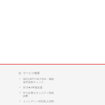
サービス概要
SECURITY ACTION・補助
金申請前チェック
SCS★3準備支援
中小企業セキュリティ現状
診断
インシデント対応机上演習