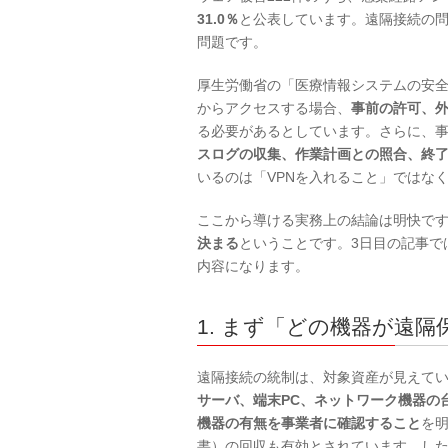
31.0％
と公表しています。遠隔接続の
問題です。
厚生労働省の「医療情報システムの安全
からアクセスする場合、
事前の許可、
る必要があるとしています。さらに、
スログの収集、作業計画との照合、終
いるのは「VPNを入れること」ではな
ここから導ける実務上の結論は明快で
決まる
ということです。3日目の記事で
内容になります。
1. まず「どの機器が遠
遠隔接続の統制は、対象資産が見えて
サーバ、端末PC、ネットワーク機器の
機器の有無を事業者に確認すること
を明
書）の回収も有効とされています。し