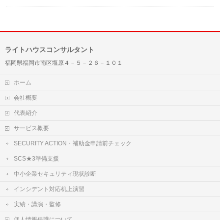
ライトハウスコンサルタント
福岡県福岡市南区塩原４－５－２６－１０１
ホーム
会社概要
代表紹介
サービス概要
SECURITY ACTION・補助金申請前チェック
SCS★3準備支援
中小企業セキュリティ現状診断
インシデント対応机上演習
実績・講演・監修
個人情報保護について