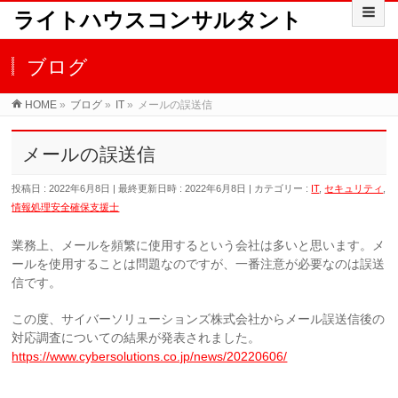
ライトハウスコンサルタント
ブログ
HOME
»
ブログ
»
IT
»
メールの誤送信
メールの誤送信
投稿日 : 2022年6月8日
最終更新日時 : 2022年6月8日
カテゴリー :
IT
,
セキュリティ
,
情報処理安全確保支援士
業務上、メールを頻繁に使用するという会社は多いと思います。メ
ールを使用することは問題なのですが、一番注意が必要なのは誤送
信です。
この度、サイバーソリューションズ株式会社からメール誤送信後の
対応調査についての結果が発表されました。
https://www.cybersolutions.co.jp/news/20220606/