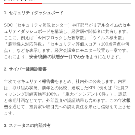
1. セキュリティダッシュボード
SOC（セキュリティ監視センター）やIT部門が
リアルタイムのセキ
ュリティダッシュボード
を構築し、経営層や関係者に共有します。
ここに、例えば「今日ブロックした攻撃数」「ウイルス検出数」
「脆弱性未対応件数」「セキュリティ評価スコア（100点満点中何
点）」などを表示します。経営会議室にモニター設置も一案です。
これにより、
安全/危険の状態が一目でわかる
ようになります。
2. サイバー健康診断書
年次で
セキュリティ報告書
をまとめ、社内外に公表します。内容
は、取り組み状況、前年との比較、達成したKPI（例えば「社員フ
ィッシング訓練実施率100%」「重大インシデント0件」）、課題
と来期計画などです。外部監査や認証結果も含めます。この
年次報
告
を通じて、投資家や取引先への説明責任を果たし信頼を向上させ
ます。
3. ステータスの内部共有