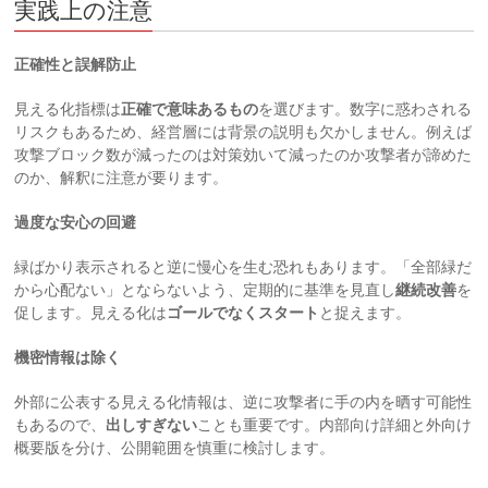
実践上の注意
正確性と誤解防止
見える化指標は
正確で意味あるもの
を選びます。数字に惑わされる
リスクもあるため、経営層には背景の説明も欠かしません。例えば
攻撃ブロック数が減ったのは対策効いて減ったのか攻撃者が諦めた
のか、解釈に注意が要ります。
過度な安心の回避
緑ばかり表示されると逆に慢心を生む恐れもあります。「全部緑だ
から心配ない」とならないよう、定期的に基準を見直し
継続改善
を
促します。見える化は
ゴールでなくスタート
と捉えます。
機密情報は除く
外部に公表する見える化情報は、逆に攻撃者に手の内を晒す可能性
もあるので、
出しすぎない
ことも重要です。内部向け詳細と外向け
概要版を分け、公開範囲を慎重に検討します。