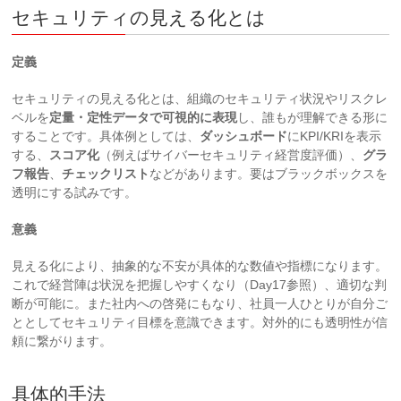
セキュリティの見える化とは
定義
セキュリティの見える化とは、組織のセキュリティ状況やリスクレ
ベルを
定量・定性データで可視的に表現
し、誰もが理解できる形に
することです。具体例としては、
ダッシュボード
にKPI/KRIを表示
する、
スコア化
（例えばサイバーセキュリティ経営度評価）、
グラ
フ報告
、
チェックリスト
などがあります。要はブラックボックスを
透明にする試みです。
意義
見える化により、抽象的な不安が具体的な数値や指標になります。
これで経営陣は状況を把握しやすくなり（Day17参照）、適切な判
断が可能に。また社内への啓発にもなり、社員一人ひとりが自分ご
ととしてセキュリティ目標を意識できます。対外的にも透明性が信
頼に繋がります。
具体的手法