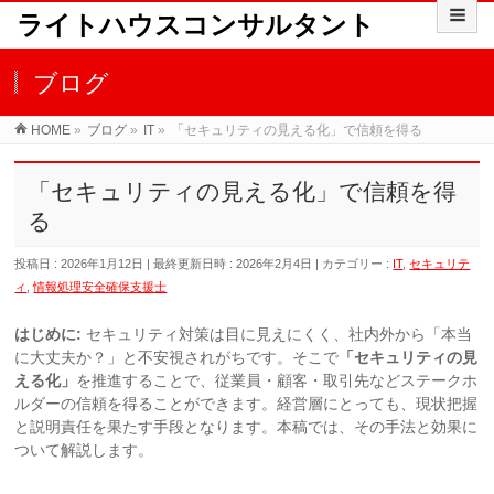
ライトハウスコンサルタント
ブログ
HOME
»
ブログ
»
IT
»
「セキュリティの見える化」で信頼を得る
「セキュリティの見える化」で信頼を得
る
投稿日 : 2026年1月12日
最終更新日時 : 2026年2月4日
カテゴリー :
IT
,
セキュリテ
ィ
,
情報処理安全確保支援士
はじめに:
セキュリティ対策は目に見えにくく、社内外から「本当
に大丈夫か？」と不安視されがちです。そこで
「セキュリティの見
える化」
を推進することで、従業員・顧客・取引先などステークホ
ルダーの信頼を得ることができます。経営層にとっても、現状把握
と説明責任を果たす手段となります。本稿では、その手法と効果に
ついて解説します。