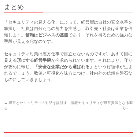
まとめ
「セキュリティの見える化」によって、経営層は自社の安全水準を
掌握し、社員は自分たちの努力を実感し、取引先・社会は企業を信
頼します。
信頼はビジネスの基盤
であり、それを得るための強力な
手段が見える化なのです。
セキュリティ対策は裏方仕事で目立たないものですが、あえて
目に
見える形にする経営手腕
が今求められています。それにより、守り
が攻めに転じ、
「安全な企業だから選ばれる」
という好循環が生ま
れるでしょう。数値と可視化を味方につけ、社内外の信頼を盤石な
ものにしていきましょう。
←
経営とセキュリティの対話を設計す
情報セキュリティが経営資源となる時
る
代へ
→