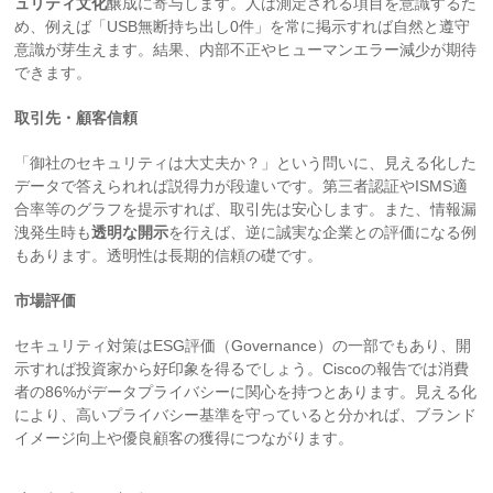
ュリティ文化
醸成に寄与します。人は測定される項目を意識するた
め、例えば「USB無断持ち出し0件」を常に掲示すれば自然と遵守
意識が芽生えます。結果、内部不正やヒューマンエラー減少が期待
できます。
取引先・顧客信頼
「御社のセキュリティは大丈夫か？」という問いに、見える化した
データで答えられれば説得力が段違いです。第三者認証やISMS適
合率等のグラフを提示すれば、取引先は安心します。また、情報漏
洩発生時も
透明な開示
を行えば、逆に誠実な企業との評価になる例
もあります。透明性は長期的信頼の礎です。
市場評価
セキュリティ対策はESG評価（Governance）の一部でもあり、開
示すれば投資家から好印象を得るでしょう。Ciscoの報告では消費
者の86%がデータプライバシーに関心を持つとあります。見える化
により、高いプライバシー基準を守っていると分かれば、ブランド
イメージ向上や優良顧客の獲得につながります。