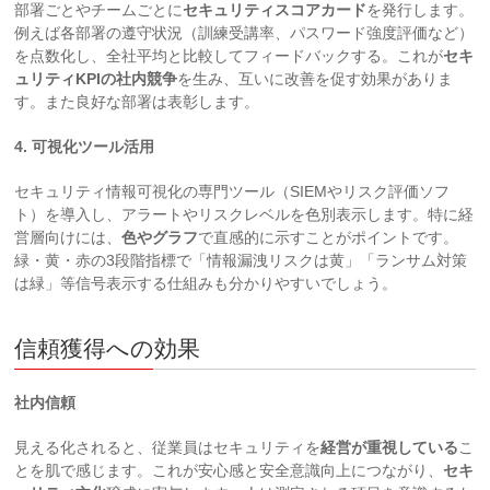
部署ごとやチームごとに
セキュリティスコアカード
を発行します。
例えば各部署の遵守状況（訓練受講率、パスワード強度評価など）
を点数化し、全社平均と比較してフィードバックする。これが
セキ
ュリティKPIの社内競争
を生み、互いに改善を促す効果がありま
す。また良好な部署は表彰します。
4. 可視化ツール活用
セキュリティ情報可視化の専門ツール（SIEMやリスク評価ソフ
ト）を導入し、アラートやリスクレベルを色別表示します。特に経
営層向けには、
色やグラフ
で直感的に示すことがポイントです。
緑・黄・赤の3段階指標で「情報漏洩リスクは黄」「ランサム対策
は緑」等信号表示する仕組みも分かりやすいでしょう。
信頼獲得への効果
社内信頼
見える化されると、従業員はセキュリティを
経営が重視している
こ
とを肌で感じます。これが安心感と安全意識向上につながり、
セキ