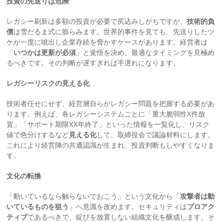
投資の先送りは危険
レガシー刷新は多額の投資が必要で尻込みしがちですが、
技術的負
債
は雪だるま式に膨らみます。世界的事件を見ても、先送りしたツ
ケが一度に噴出し企業存続を脅かすケースがあります。経営者は
「
いつかは更新が必須
」と覚悟を決め、最適なタイミングを見極め
るべきです。その判断が遅すぎれば手遅れになります。
レガシーリスクの見える化
技術者任せにせず、経営層自らがレガシー問題を把握する必要があ
ります。例えば、各レガシーシステムごとに「重大脆弱性X件放
置」「サポート期限XX年終了」といった情報を一覧化し、リスク
値で色分けするなど
見える化
して、取締役会で議論材料にします。
これにより経営陣の共通認識が生まれ、投資判断もしやすくなりま
す。
文化の転換
「動いているなら触らないでおこう」という文化から「
攻撃者は動
いているものを狙う
」へ意識を改めます。セキュリティは
プロアク
ティブ
であるべきで、綻びを放置しない組織文化を醸成します。そ