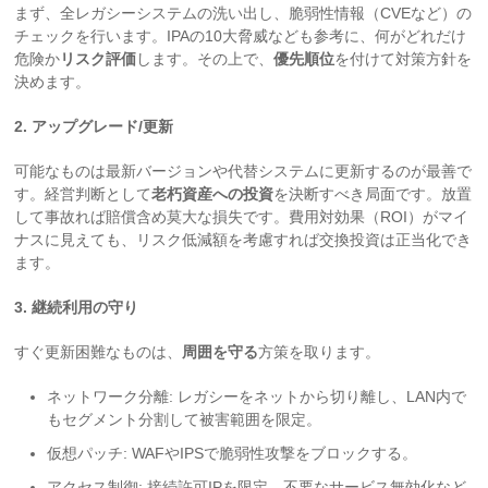
まず、全レガシーシステムの洗い出し、脆弱性情報（CVEなど）の
チェックを行います。IPAの10大脅威なども参考に、何がどれだけ
危険か
リスク評価
します。その上で、
優先順位
を付けて対策方針を
決めます。
2. アップグレード/更新
可能なものは最新バージョンや代替システムに更新するのが最善で
す。経営判断として
老朽資産への投資
を決断すべき局面です。放置
して事故れば賠償含め莫大な損失です。費用対効果（ROI）がマイ
ナスに見えても、リスク低減額を考慮すれば交換投資は正当化でき
ます。
3. 継続利用の守り
すぐ更新困難なものは、
周囲を守る
方策を取ります。
ネットワーク分離: レガシーをネットから切り離し、LAN内で
もセグメント分割して被害範囲を限定。
仮想パッチ: WAFやIPSで脆弱性攻撃をブロックする。
アクセス制御: 接続許可IPを限定、不要なサービス無効化など