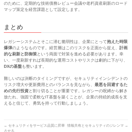
のために、定期的な技術債務レビュー会議や老朽資産刷新のロード
マップ策定を経営課題として設定します。
まとめ
レガシーシステムとそこに潜む脆弱性は、企業にとって
抱えた時限
爆弾
のようなものです。経営層はこのリスクを正面から捉え、
計画
的な刷新と防御策
という両面で対策を進める必要があります。幸
い、一度刷新すれば長期的な運用コストやリスクは劇的に下がり、
DXの基盤
も整います。
難しいのは決断のタイミングですが、セキュリティインシデントの
リスク増大や更新費用とのバランスを見ながら、
最悪を回避するた
めの先行投資
と割り切ることが重要です。レガシーの呪縛から解き
放たれ、強固で柔軟なIT基盤を築くことが、企業の持続的成長を支
えると信じて、勇気を持って行動しましょう。
←
セキュリティをサービス品質に昇華
情報共有とセキュリティのジレンマ
→
させる