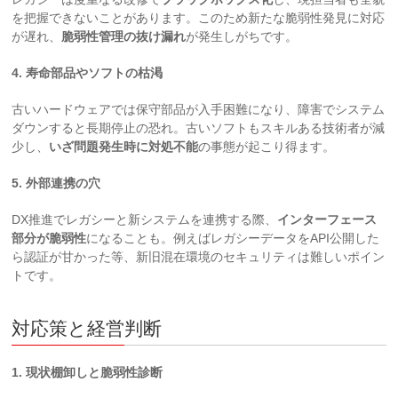
を把握できないことがあります。このため新たな脆弱性発見に対応
が遅れ、
脆弱性管理の抜け漏れ
が発生しがちです。
4. 寿命部品やソフトの枯渇
古いハードウェアでは保守部品が入手困難になり、障害でシステム
ダウンすると長期停止の恐れ。古いソフトもスキルある技術者が減
少し、
いざ問題発生時に対処不能
の事態が起こり得ます。
5. 外部連携の穴
DX推進でレガシーと新システムを連携する際、
インターフェース
部分が脆弱性
になることも。例えばレガシーデータをAPI公開した
ら認証が甘かった等、新旧混在環境のセキュリティは難しいポイン
トです。
対応策と経営判断
1. 現状棚卸しと脆弱性診断