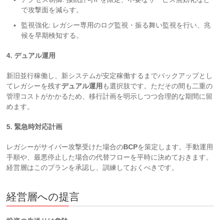
で攻撃面を減らす。
監視強化: レガシー専用のログ監視・振る舞い監視を行い、兆
候を早期検知する。
4. デュアル運用
新旧並行稼働し、新システムが安定稼働するまでバックアップとし
てレガシーを残す
デュアル運用
も選択肢です。ただその間も二重の
管理コストがかかるため、移行計画を明示しつつ合理的な期間に留
めます。
5. 緊急時対応計画
レガシーがサイバー攻撃受けた場合の
BCP
を策定します。手動運用
手順や、最悪停止した場合の代替フローを平時に決めておきます。
経営層はこのプランを承認し、訓練しておくべきです。
経営層への提言