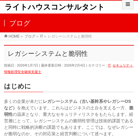
ライトハウスコンサルタント
ブログ
HOME
»
ブログ
»
IT
»
レガシーシステムと脆弱性
レガシーシステムと脆弱性
投稿日 : 2026年1月7日
最終更新日時 : 2026年2月4日
カテゴリー :
IT
,
セキュリティ
,
情報処理安全確保支援士
はじめに
多くの企業が未だに
レガシーシステム（古い基幹系やレガシーOS
など）
を抱えています。これらはビジネスの土台を支える一方、
脆
弱性
の温床となり、重大なセキュリティリスクをもたらします。経
営層にとって、レガシーシステムの脆弱性管理は技術的課題である
と同時に戦略的決断の課題でもあります。ここでは、なぜレガシー
が脆弱なのか、その対応策と経営判断について述べます。