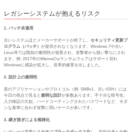
レガシーシステムが抱えるリスク
1. パッチ未適用
古いシステムほどメーカーサポートが終了し、
セキュリティ更新プ
ログラム（パッチ）
が提供されなくなります。Windows 7や古い
Linux等では既知の脆弱性が放置され、攻撃者から狙い撃ちにされ
ます。例: 2017年のWannaCryランサムウェアはサポート切れ
Windowsに感染が拡大し、世界的被害を出しました。
2. 設計上の脆弱性
昔のアプリケーションやプロトコル（例: SMBv1、古いSSH）には
今日の視点で見ると
脆弱な設計
が多数あります。不十分な暗号化、
入力検証の欠如、ハードコーディングされたパスワードなど、モダ
ンな基準に合わず攻撃に弱いケースが多いです。
3. 継ぎ接ぎによる複雑化
レガシーは度重なる改修で
ブラックボックス化
し、現担当者も全貌