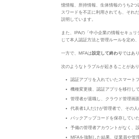
憶情報、所持情報、生体情報のうち2つ
スワードを不正に利用されても、それ
説明しています。
また、IPAの「中小企業の情報セキュリ
じて本人認証方法と管理ルールを定め
一方で、MFAは
設定して終わり
ではあ
次のようなトラブルが起きることがあ
認証アプリを入れていたスマート
機種変更後、認証アプリを移行し
管理者が退職し、クラウド管理画
代表者1人だけが管理者で、その人
バックアップコードを保存してい
予備の管理者アカウントがなく、
MFAを強制した結果、従業員や管