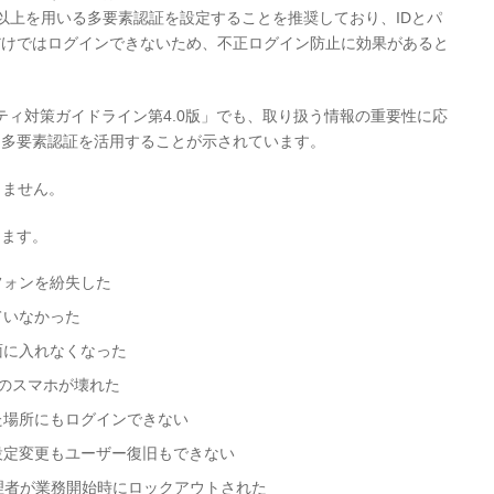
以上を用いる多要素認証を設定することを推奨しており、IDとパ
だけではログインできないため、不正ログイン防止に効果があると
ティ対策ガイドライン第4.0版」でも、取り扱う情報の重要性に応
、多要素認証を活用することが示されています。
りません。
ります。
フォンを紛失した
ていなかった
面に入れなくなった
のスマホが壊れた
た場所にもログインできない
設定変更もユーザー復旧もできない
理者が業務開始時にロックアウトされた