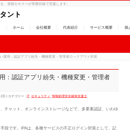
策を、登録セキスペが実務目線で支援します。
タント
ホーム
会社概要
代表紹介
サービス概要
個
ない運用：認証アプリ紛失・機種変更・管理者ロックアウト対策
運用：認証アプリ紛失・機種変更・管理者
月2日
カテゴリー :
IT
,
セキュリティ
,
情報処理安全確保支援士
ト、チャット、オンラインストレージなどで、多要素認証、いわゆ
。
な手段です。IPAは、各種サービスの不正ログイン対策として、記