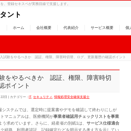
策を、登録セキスペが実務目線で支援します。
タント
ホーム
会社概要
代表紹介
サービス概要
個
入試験をやるべきか 認証、権限、障害時切替、ログ、更新履歴の確認ポイント
験をやるべきか 認証、権限、障害時切
認ポイント
月22日
カテゴリー :
IT
,
セキュリティ
,
情報処理安全確保支援士
情報システムでは、選定時に提案書やデモを確認して終わりにしが
ストマニュアルは、医療機関が
事業者確認用チェックリストを事業
よう求めています。さらに、経産省の別紙1は、
サービス仕様適合
ーク経路、利用者認証、記録確定などを明示する考え方を示してい