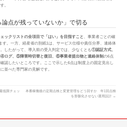
です。
困る論点が残っていないか」で切る
チェックリストの全項目で「はい」を目指すこと
、事業者ごとの確
ます。一方、経産省の別紙1は、サービス仕様や責任分界、連絡体
す。したがって、導入前の受入判定では、少なくとも
①認証方式、
、④ログ、⑤障害時切替と復旧、⑥事業者提出物と連絡体制
の6点
確認したいところです。ここで示した6点は制度上の固定見出し
けに並べた専門家の見解です。
、最低限チェッ
本番稼働後の定期点検と変更管理をどう回すか 年1回点検
を形骸化させない運用設計
→