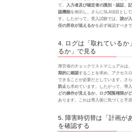
て、
入力者及び確定者の識別・認証、
認機能
を例示し、さらにSLA項目として
す。したがって、受入試験では、
誰が
任の所在が追えるか
を必ず確認すべき
4. ログは「取れている
るか」で見る
厚労省のチェックリストマニュアルは
期的に確認
することを求め、アクセス
できることが必要だとしています。さ
防止
も求めています。したがって、導
どの操作が見えるか、ログ閲覧権限が
あります。これは導入後に気づくと手
5. 障害時切替は「計画
を確認する