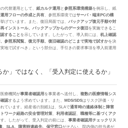
時の代替運用として、
紙カルテ運用
と
参照系環境構築
を例示し、紙
、運用フローの作成と共有
、参照系環境では
サーバ・端末PCの構
を挙げています。また、復旧局面では、
バックアップ復元手順や対
や再インストール、バックアップからのデータ復旧
を実施できるこ
確認すること
を示しています。したがって、導入前には、
机上確認
替、参照系閲覧、復元手順、復旧確認のどこまで実地で試すか
を決
「実地で試すべき」という部分は、手引きの要求事項を導入前運用
あるか」ではなく、「受入判定に使えるか」
、医療機関が
事業者確認用
を事業者へ送付し、
複数の医療情報シス
に確認
するよう求めています。また、
MDS/SDS
はリスク評価・リ
れています。経産省の別紙1は、SLAで
通常時の連絡体制
と
障害
ットワーク経路の安全管理対策
、
利用者認証
、
職種等に基づくアク
ます。したがって、受入判定の前には、
事業者確認用チェックリス
示書、SLA、障害時連絡先、保守窓口
がそろい、院内側の担当者が