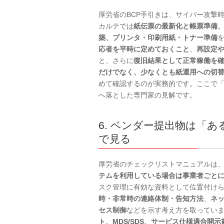
厚労省のBCP手引きは、サイバー攻撃
カルテでは
紙伝票の最新化と帳票準備
築、プリンタ・印刷用紙・トナー準備
応者を平時に定めておくこと
、
再設定
と、さらに
復旧結果として正常稼働を
だけでなく、少なくとも紙運用への切
めて確認するのが実務的です。ここで
へ落とした専門家の見解です。
6. ベンダー提出物は「
で見る
厚労省のチェックリストマニュアルは
テムを利用している場合は事業者ごと
スク管理に有効な資料として位置付けら
時・非常時の連絡体制・告知方法
、
ネ
セス制御
などを示す考え方を取ってい
ト、MDS/SDS、サービス仕様適合開