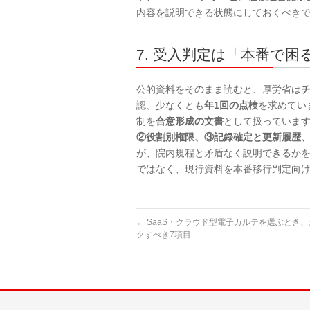
内容を説明できる状態にしておくべき
7. 受入判定は「本番で
公的資料をそのまま読むと、厚労省は
認、少なくとも
年1回の点検
を求めてい
制を
合意形成の文書
として扱っていま
②役割別権限、③記録確定と更新履歴
が、院内規程と矛盾なく説明できるかを
ではなく、現行資料を本番移行判定向
←
SaaS・クラウド型電子カルテを選ぶとき
クすべき7項目