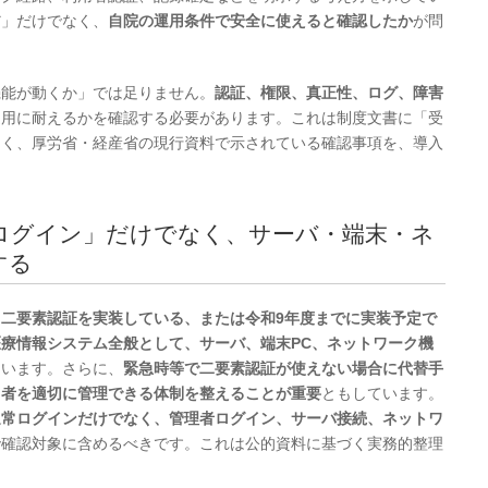
だ」だけでなく、
自院の運用条件で安全に使えると確認したか
が問
機能が動くか」では足りません。
認証、権限、真正性、ログ、障害
運用に耐えるかを確認する必要があります。これは制度文書に「受
なく、厚労省・経産省の現行資料で示されている確認事項を、導入
のログイン」だけでなく、サーバ・端末・ネ
する
、
二要素認証を実装している、または令和9年度までに実装予定で
医療情報システム全般として、サーバ、端末PC、ネットワーク機
ています。さらに、
緊急時等で二要素認証が使えない場合に代替手
用者を適切に管理できる体制を整えることが重要
ともしています。
通常ログインだけでなく、管理者ログイン、サーバ接続、ネットワ
で確認対象に含めるべきです。これは公的資料に基づく実務的整理