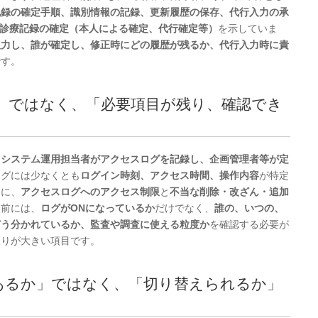
記録の確定手順、識別情報の記録、更新履歴の保存、代行入力の承
診療記録の確定（本人による確定、代行確定等）
を示していま
入力し、誰が確定し、修正時にどの履歴が残るか、代行入力時に責
です。
か」ではなく、「必要項目が残り、確認でき
、
システム運用担当者がアクセスログを記録し、企画管理者等が定
ログには少なくとも
ログイン時刻、アクセス時間、操作内容
が特定
らに、
アクセスログへのアクセス制限
と
不当な削除・改ざん・追加
入前には、
ログがONになっているか
だけでなく、
誰の、いつの、
どう分かれているか、監査や調査に使える粒度か
を確認する必要が
戻りが大きい項目です。
があるか」ではなく、「切り替えられるか」