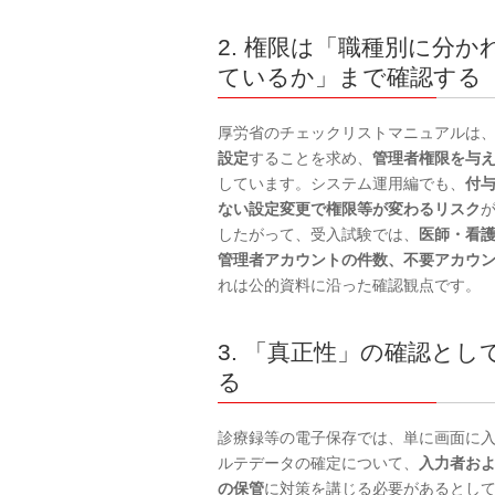
2. 権限は「職種別に分
ているか」まで確認する
厚労省のチェックリストマニュアルは
設定
することを求め、
管理者権限を与
しています。システム運用編でも、
付
ない設定変更で権限等が変わるリスク
したがって、受入試験では、
医師・看
管理者アカウントの件数、不要アカウ
れは公的資料に沿った確認観点です。
3. 「真正性」の確認と
る
診療録等の電子保存では、単に画面に
ルテデータの確定について、
入力者お
の保管
に対策を講じる必要があるとして