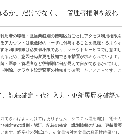
かれるか」だけでなく、「管理者権限を絞れ
、
利用者の職種・担当業務別の情報区分ごとにアクセス利用権限を
えるアカウントは最低限のユーザに付与することを徹底
するよう示
与する利用権限は必要最小限
であり、クラウドサービスでは
意図し
があるため、
意図せぬ変更を検知できる措置
が求められています。
護師・医事・管理者など役割別に何が見えて何ができるか
に加え、
ント削除、クラウド設定変更の検知
まで確認したいところです。こ
して、記録確定・代行入力・更新履歴を確認す
入力できればよいわけではありません。システム運用編は、電子カ
よび確定者の識別・認証、記録の確定、識別情報の記録、更新履歴
います。経産省の別紙1も、e-文書法対象文書の真正性確保とし