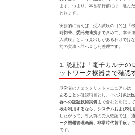
ます。つまり、本番移行前には「選ん
われます。
実務的に言えば、受入試験の目的は「
時切替、委託先連携
まで含めて、本番
入試験」という見出しがあるわけでは
前の実務へ並べ直した整理です。
1. 認証は「電子カルテ
ットワーク機器まで確認
厚労省のチェックリストマニュアルは
あること
を確認項目とし、その対象は
器への認証技術実装
まで含むと明記し
段を利用するなら、システムおよび利
したがって、導入前の受入確認では、
ーク機器管理画面、非常時代替手段
ま
です。