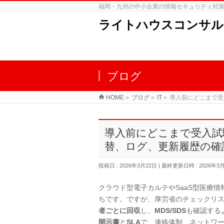
福岡・九州の中小企業の情報セキュリティ対
ライトハウスコンサル
ブログ
HOME
»
ブログ
»
IT
»
導入前にどこまで受
導入前にどこまで受入試
替、ログ、更新履歴の確
投稿日 : 2026年3月22日
最終更新日時 : 2026年3
クラウド型電子カルテやSaaS型医療
ちです。ですが、厚労省のチェックリ
者ごとに回収
し、
MDS/SDS
も確認する
開示書
と
SLA
で、連絡体制、ネットワ