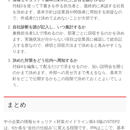
付録2を使って下書きを作る担当者と、最終的に承認する社長
を決めます。基本方針は従業員や関係者に周知する前提なの
で、作成者だけ決めて止めないことが大切です。
自社診断を誰が記入し、いつ集計するか
兼務担当者1人で埋めるのか、部署ごとに回収するのかを決め
ます。実施状況が分からない項目は従業員に確認して総合記
入する形なので、締切と回収方法まで決めると進みやすくな
ります。
決めた対策をどう社内へ周知するか
付録4を編集して配るだけで済ませるのか、短い説明会を開く
のかまで決めます。外部への見せ方まで考えるなら、基本方
針をどこで公開するかもこの段階で決めておくとよいでしょ
う。
まとめ
中小企業の情報セキュリティ対策ガイドライン第4.0版のSTEP2
は、6か条を“会社の仕組み”に変える段階です。IPAはここで、基本