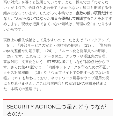
高い対策」を導くと説明しています。また、採点では「わからな
い」が-1点で、合計点とあわせて「わからない」項目も把握する仕
組みになっています。したがって本稿では、
点数の低い項目だけで
なく、“わからない”になった項目も優先して確認する
ことをおすす
めします。現状が把握できていない領域は、管理の空白になりやす
いからです。
実務上の優先候補として見やすいのは、たとえば「バックアップ」
（5）、「外部サービスの安全・信頼性の把握」（23）、「緊急時
の体制整備や対応手順」（24）、「ルール化と従業員への明示」
（25）です。これらは、データ保全、クラウドや委託先の管理、
事故対応、文書化という、STEP3以降にもつながる論点だからで
す。さらに第4.0版では、「内部ネットワークを守るための不正ア
クセス対策機能」（18）や「ウェブサイトで公開すべきでない情
報」（19）も加わっており、ネットワーク境界やウェブ運用の視
点も見逃せません。ここは設問内容と後続STEPの構成を踏まえ
た、本稿での整理です。
SECURITY ACTION二つ星とどうつなが
るのか