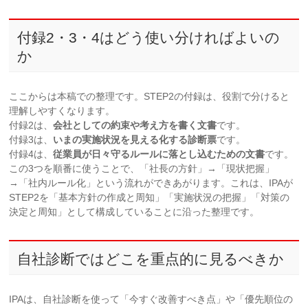
付録2・3・4はどう使い分ければよいの
か
ここからは本稿での整理です。STEP2の付録は、役割で分けると
理解しやすくなります。
付録2は、
会社としての約束や考え方を書く文書
です。
付録3は、
いまの実施状況を見える化する診断票
です。
付録4は、
従業員が日々守るルールに落とし込むための文書
です。
この3つを順番に使うことで、「社長の方針」→「現状把握」
→「社内ルール化」という流れができあがります。これは、IPAが
STEP2を「基本方針の作成と周知」「実施状況の把握」「対策の
決定と周知」として構成していることに沿った整理です。
自社診断ではどこを重点的に見るべきか
IPAは、自社診断を使って「今すぐ改善すべき点」や「優先順位の