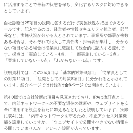
に活用することで最新の状態を保ち、変化するリスクに対応できる
としています。
自社診断は25項目の設問に答えるだけで実施状況を把握できるツ
ールです。記入するのは、経営者や情報セキュリティ担当者、部門
長など、実施状況が分かる人とされています。事業所や部署が複数
ある場合は、それぞれで記入して責任者・担当者が集計し、分から
ない項目がある場合は従業員に確認して総合的に記入する流れで
す。採点は「実施している＝4点」「一部実施している＝2点」
「実施していない＝0点」「わからない＝-1点」です。
説明資料では、この25項目は「基本的対策6項目」「従業員として
の対策11項目」「組織としての対策8項目」に分かれると示されて
います。紹介ページでは付録3は
全8ページ
で公開されています。
第4.0版では自社診断の項目も見直されており、IPAは改訂点とし
て、内部ネットワークへの不要な通信の遮断や、ウェブサイトを安
全に運用する視点を新たに加えるなどしたと説明しています。実際
に表4には、「内部ネットワークを守るため、不正アクセス対策機
能を設定していますか」「ウェブサイトで公開すべきでない情報を
公開していませんか」といった設問が入っています。