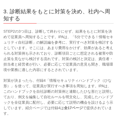
3. 診断結果をもとに対策を決め、社内へ周
知する
STEP2の3つ目は、診断して終わりにせず、結果をもとに対策を決
めて従業員へ周知することです。IPAは、「5分でできる！情報セキ
ュリティ自社診断」の解説編を参考に、実行すべき対策を検討する
としています。そこには、あまり費用をかけず、効果があると考え
られる対策例も示されており、診断項目ごとに想定される被害や防
止策を見ながら検討する流れです。対策の検討と決定は、責任者・
担当者と経営者が行い、必要に応じて従業員の意見も聞き、職場環
境や業務に適した内容にするとされています。
対策が決まったら、付録4「情報セキュリティハンドブック（ひな
形）」を使って、従業員が実行すべき事項を周知します。IPAは、
このハンドブックを自社診断の対策例と連動したひな形だと説明し
ており、例文を編集して自社ルールを明文化し、完成したハンドブ
ックを全従業員に配付し、必要に応じて説明の機会を設けるよう示
しています。紹介ページでは付録4は
全17ページ
で提供されていま
す。