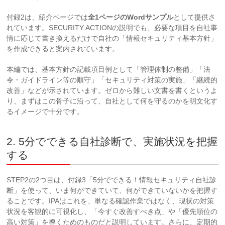
付録2は、紹介ページでは
全1ページのWordサンプル
として提供さ
れています。SECURITY ACTIONの説明でも、必要な項目を自社事
情に応じて書き換えるだけで自社の「情報セキュリティ基本方針」
を作成できると案内されています。
本編では、基本方針の記載項目例として「管理体制の整備」「法
令・ガイドライン等の順守」「セキュリティ対策の実施」「継続的
改善」などが示されています。ゼロから難しい文書を書くというよ
り、まずはこの骨子に沿って、自社として何を守るのかを明文化す
るイメージで十分です。
2. 5分でできる自社診断で、実施状況を把握
する
STEP2の2つ目は、付録3「5分でできる！情報セキュリティ自社診
断」を使って、いま何ができていて、何ができていないかを把握す
ることです。IPAはこれを、単なる確認作業ではなく、現状の対策
状況を客観的に可視化し、「今すぐ改善すべき点」や「優先順位の
高い対策」を導くためのものだと説明しています。さらに、定期的