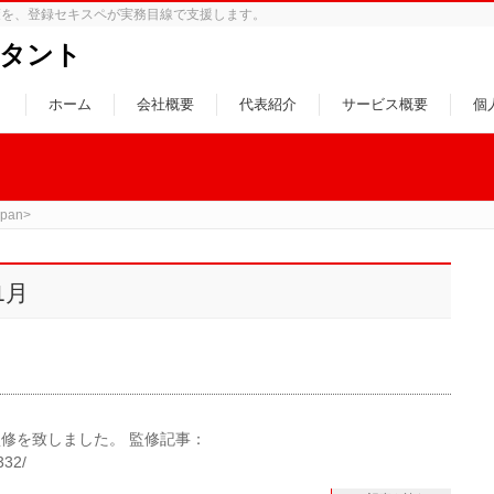
策を、登録セキスペが実務目線で支援します。
タント
ホーム
会社概要
代表紹介
サービス概要
個
pan>
1月
修を致しました。 監修記事：
/332/