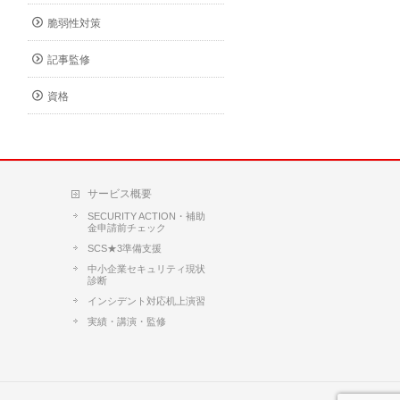
脆弱性対策
記事監修
資格
サービス概要
SECURITY ACTION・補助
金申請前チェック
SCS★3準備支援
中小企業セキュリティ現状
診断
インシデント対応机上演習
実績・講演・監修