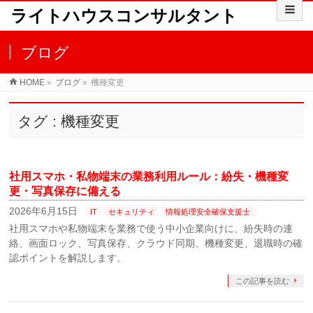
ライトハウスコンサルタント
ブログ
HOME
»
ブログ
»
機種変更
タグ : 機種変更
社用スマホ・私物端末の業務利用ルール：紛失・機種変
更・写真保存に備える
2026年6月15日
IT
セキュリティ
情報処理安全確保支援士
社用スマホや私物端末を業務で使う中小企業向けに、紛失時の連
絡、画面ロック、写真保存、クラウド同期、機種変更、退職時の確
認ポイントを解説します。
この記事を読む