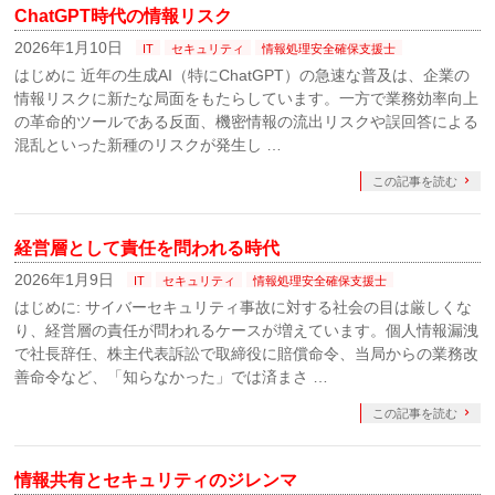
ChatGPT時代の情報リスク
2026年1月10日
IT
セキュリティ
情報処理安全確保支援士
はじめに 近年の生成AI（特にChatGPT）の急速な普及は、企業の
情報リスクに新たな局面をもたらしています。一方で業務効率向上
の革命的ツールである反面、機密情報の流出リスクや誤回答による
混乱といった新種のリスクが発生し …
この記事を読む
経営層として責任を問われる時代
2026年1月9日
IT
セキュリティ
情報処理安全確保支援士
はじめに: サイバーセキュリティ事故に対する社会の目は厳しくな
り、経営層の責任が問われるケースが増えています。個人情報漏洩
で社長辞任、株主代表訴訟で取締役に賠償命令、当局からの業務改
善命令など、「知らなかった」では済まさ …
この記事を読む
情報共有とセキュリティのジレンマ