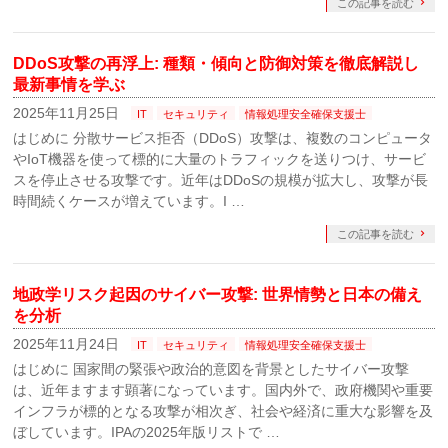
この記事を読む
DDoS攻撃の再浮上: 種類・傾向と防御対策を徹底解説し
最新事情を学ぶ
2025年11月25日
IT
セキュリティ
情報処理安全確保支援士
はじめに 分散サービス拒否（DDoS）攻撃は、複数のコンピュータ
やIoT機器を使って標的に大量のトラフィックを送りつけ、サービ
スを停止させる攻撃です。近年はDDoSの規模が拡大し、攻撃が長
時間続くケースが増えています。I …
この記事を読む
地政学リスク起因のサイバー攻撃: 世界情勢と日本の備え
を分析
2025年11月24日
IT
セキュリティ
情報処理安全確保支援士
はじめに 国家間の緊張や政治的意図を背景としたサイバー攻撃
は、近年ますます顕著になっています。国内外で、政府機関や重要
インフラが標的となる攻撃が相次ぎ、社会や経済に重大な影響を及
ぼしています。IPAの2025年版リストで …