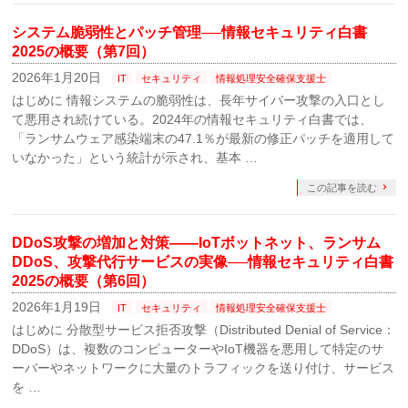
システム脆弱性とパッチ管理──情報セキュリティ白書
2025の概要（第7回）
2026年1月20日
IT
セキュリティ
情報処理安全確保支援士
はじめに 情報システムの脆弱性は、長年サイバー攻撃の入口とし
て悪用され続けている。2024年の情報セキュリティ白書では、
「ランサムウェア感染端末の47.1％が最新の修正パッチを適用して
いなかった」という統計が示され、基本 …
この記事を読む
DDoS攻撃の増加と対策――IoTボットネット、ランサム
DDoS、攻撃代行サービスの実像──情報セキュリティ白書
2025の概要（第6回）
2026年1月19日
IT
セキュリティ
情報処理安全確保支援士
はじめに 分散型サービス拒否攻撃（Distributed Denial of Service：
DDoS）は、複数のコンピューターやIoT機器を悪用して特定のサ
ーバーやネットワークに大量のトラフィックを送り付け、サービス
を …