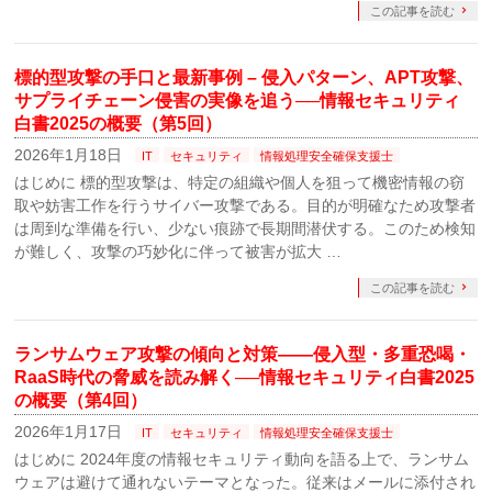
この記事を読む
標的型攻撃の手口と最新事例 – 侵入パターン、APT攻撃、
サプライチェーン侵害の実像を追う──情報セキュリティ
白書2025の概要（第5回）
2026年1月18日
IT
セキュリティ
情報処理安全確保支援士
はじめに 標的型攻撃は、特定の組織や個人を狙って機密情報の窃
取や妨害工作を行うサイバー攻撃である。目的が明確なため攻撃者
は周到な準備を行い、少ない痕跡で長期間潜伏する。このため検知
が難しく、攻撃の巧妙化に伴って被害が拡大 …
この記事を読む
ランサムウェア攻撃の傾向と対策――侵入型・多重恐喝・
RaaS時代の脅威を読み解く──情報セキュリティ白書2025
の概要（第4回）
2026年1月17日
IT
セキュリティ
情報処理安全確保支援士
はじめに 2024年度の情報セキュリティ動向を語る上で、ランサム
ウェアは避けて通れないテーマとなった。従来はメールに添付され