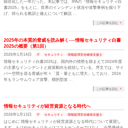
顕在化した一年だった。本記事では、IPAの『情報セキュリティ白
書2025』をもとに、世界のインシデント状況や攻撃事例を掘り下
げ、得られる教訓と備えについて解説 …
この記事を読む
2025年の本質的脅威を読み解く──情報セキュリティ白書
2025の概要（第1回）
2026年1月14日
IT
セキュリティ
情報処理安全確保支援士
情報セキュリティ白書2025は、国内外の情勢を踏まえて2024年度
の主要なインシデントと政策動向を総括している。序文では、サイ
バー空間を巡る脅威が年々「質・量ともに増大」しており、2024
年もランサムウェア攻撃、標的型攻 …
この記事を読む
情報セキュリティが経営資源となる時代へ
2026年1月13日
IT
セキュリティ
情報処理安全確保支援士
はじめに 情報セキュリティが経営資源となる時代について展望し
ます。もはやセキュリティはコストセンターではなく、企業価値を